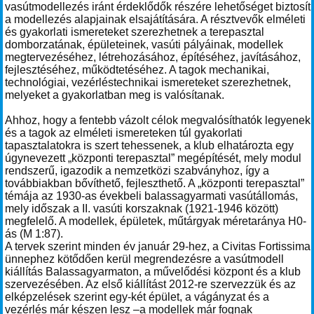
vasútmodellezés iránt érdeklődők részére lehetőséget biztosít
a modellezés alapjainak elsajátítására. A résztvevők elméleti
és gyakorlati ismereteket szerezhetnek a terepasztal
domborzatának, épületeinek, vasúti pályáinak, modellek
megtervezéséhez, létrehozásához, építéséhez, javításához,
fejlesztéséhez, működtetéséhez. A tagok mechanikai,
technológiai, vezérléstechnikai ismereteket szerezhetnek,
melyeket a gyakorlatban meg is valósítanak.
Ahhoz, hogy a fentebb vázolt célok megvalósíthatók legyenek
és a tagok az elméleti ismereteken túl gyakorlati
tapasztalatokra is szert tehessenek, a klub elhatározta egy
úgynevezett „központi terepasztal” megépítését, mely modul
rendszerű, igazodik a nemzetközi szabványhoz, így a
továbbiakban bővíthető, fejleszthető. A „központi terepasztal”
témája az 1930-as évekbeli balassagyarmati vasútállomás,
mely időszak a II. vasúti korszaknak (1921-1946 között)
megfelelő. A modellek, épületek, műtárgyak méretaránya H0-
ás (M 1:87).
A tervek szerint minden év január 29-hez, a Civitas Fortissima
ünnephez kötődően kerül megrendezésre a vasútmodell
kiállítás Balassagyarmaton, a művelődési központ és a klub
szervezésében. Az első kiállítást 2012-re szervezzük és az
elképzelések szerint egy-két épület, a vágányzat és a
vezérlés már készen lesz –a modellek már fognak