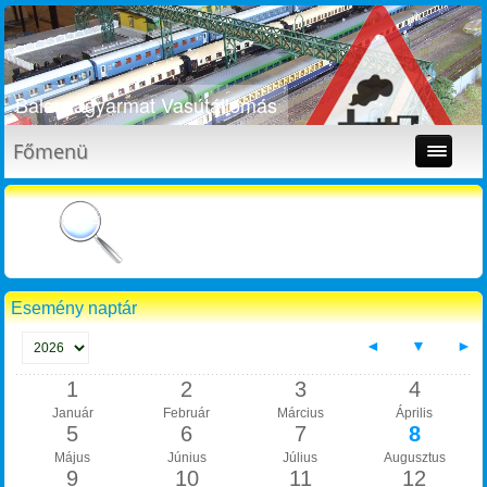
Balassagyarmat Vasútállomás
Bütykölde
Főmenü
Esemény naptár
◄
▼
►
1
2
3
4
Január
Február
Március
Április
5
6
7
8
Május
Június
Július
Augusztus
9
10
11
12