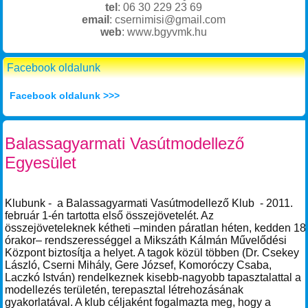
tel
: 06 30 229 23 69
email
: csernimisi@gmail.com
web
: www.bgyvmk.hu
Facebook oldalunk
Facebook oldalunk >>>
Balassagyarmati Vasútmodellező
Egyesület
Klubunk - a Balassagyarmati Vasútmodellező Klub - 2011.
február 1-én tartotta első összejövetelét. Az
összejöveteleknek kétheti –minden páratlan héten, kedden 18
órakor– rendszerességgel a Mikszáth Kálmán Művelődési
Központ biztosítja a helyet. A tagok közül többen (Dr. Csekey
László, Cserni Mihály, Gere József, Komoróczy Csaba,
Laczkó István) rendelkeznek kisebb-nagyobb tapasztalattal a
modellezés területén, terepasztal létrehozásának
gyakorlatával. A klub céljaként fogalmazta meg, hogy a