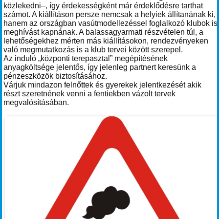
közlekedni–, így érdekességként már érdeklődésre tarthat
számot. A kiállításon persze nemcsak a helyiek állítanának ki,
hanem az országban vasútmodellezéssel foglalkozó klubok is
meghívást kapnának. A balassagyarmati részvételen túl, a
lehetőségekhez mérten más kiállításokon, rendezvényeken
való megmutatkozás is a klub tervei között szerepel.
Az induló „központi terepasztal” megépítésének
anyagköltsége jelentős, így jelenleg partnert keresünk a
pénzeszközök biztosításához.
Várjuk mindazon felnőttek és gyerekek jelentkezését akik
részt szeretnének venni a fentiekben vázolt tervek
megvalósításában.