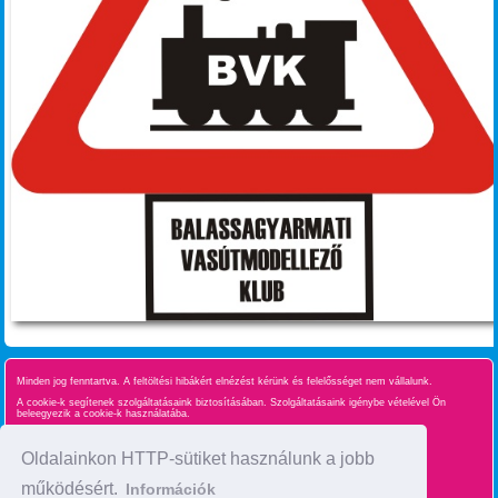
Minden jog fenntartva. A feltöltési hibákért elnézést kérünk és felelősséget nem vállalunk.
A cookie-k segítenek szolgáltatásaink biztosításában. Szolgáltatásaink igénybe vételével Ön
beleegyezik a cookie-k használatába.
Süti kezelés
Oldalainkon HTTP-sütiket használunk a jobb
működésért.
Információk
Oldaltérkép