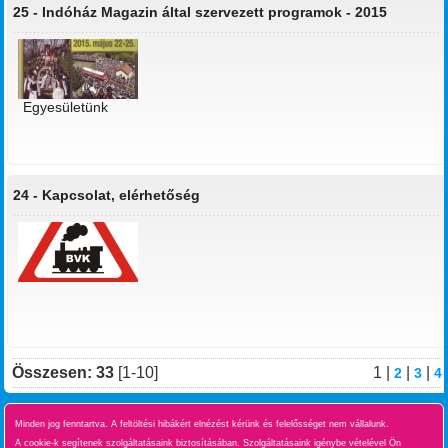
25 -
Indóház Magazin által szervezett programok - 2015
Egyesületünk
24 -
Kapcsolat, elérhetőség
Összesen: 33
[1-10]
1 |
|
|
2
3
4
Minden jog fenntartva. A feltöltési hibákért elnézést kérünk és felelősséget nem vállalunk.
A cookie-k segítenek szolgáltatásaink biztosításában. Szolgáltatásaink igénybe vételével Ön