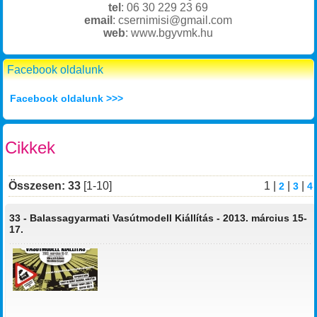
tel
: 06 30 229 23 69
email
: csernimisi@gmail.com
web
: www.bgyvmk.hu
Facebook oldalunk
Facebook oldalunk >>>
Cikkek
Összesen: 33
[1-10]
1 |
|
|
2
3
4
33 -
Balassagyarmati Vasútmodell Kiállítás - 2013. március 15-
17.