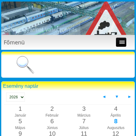
Bütykölde
Főmenü
Esemény naptár
◄
▼
►
1
2
3
4
Január
Február
Március
Április
5
6
7
8
Május
Június
Július
Augusztus
9
10
11
12