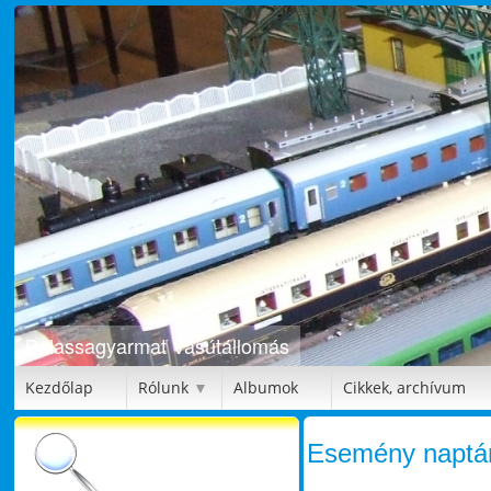
Balassagyarmat Vasútállomás
Bütykölde
Kezdőlap
Rólunk
Albumok
Cikkek, archívum
▼
Esemény naptá