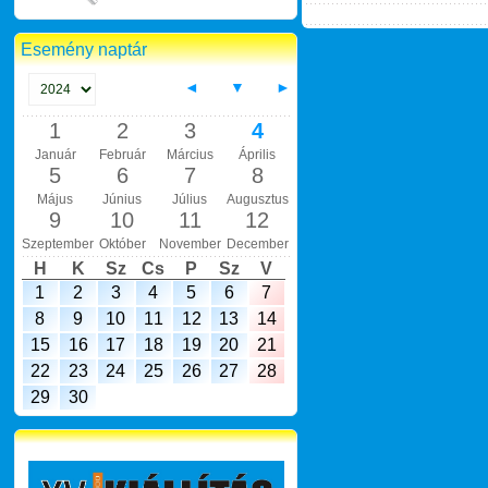
Esemény naptár
◄
▼
►
1
2
3
4
Január
Február
Március
Április
5
6
7
8
Május
Június
Július
Augusztus
9
10
11
12
Szeptember
Október
November
December
H
K
Sz
Cs
P
Sz
V
1
2
3
4
5
6
7
8
9
10
11
12
13
14
15
16
17
18
19
20
21
22
23
24
25
26
27
28
29
30