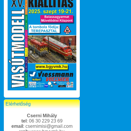
Elérhetőség
Cserni Mihály
tel
: 06 30 229 23 69
email
: csernimisi@gmail.com