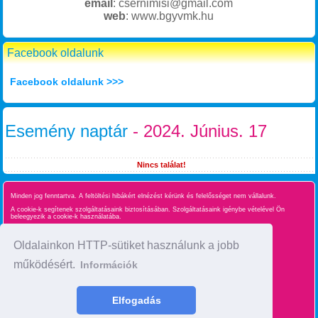
email
: csernimisi@gmail.com
web
: www.bgyvmk.hu
Facebook oldalunk
Facebook oldalunk >>>
Esemény naptár
- 2024. Június. 17
Nincs találat!
Minden jog fenntartva. A feltöltési hibákért elnézést kérünk és felelősséget nem vállalunk.
A cookie-k segítenek szolgáltatásaink biztosításában. Szolgáltatásaink igénybe vételével Ön
beleegyezik a cookie-k használatába.
Süti kezelés
Oldalainkon HTTP-sütiket használunk a jobb
működésért.
Információk
Oldaltérkép
time : 0.030523061752319
Elfogadás
made by :
BgyInfo