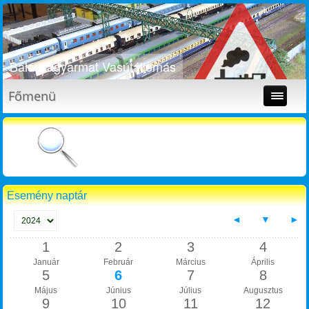
Balassagyarmat Vasútállomás
Főmenü
Esemény naptár
◄
▼
►
1
2
3
4
Január
Február
Március
Április
5
6
7
8
Május
Június
Július
Augusztus
9
10
11
12