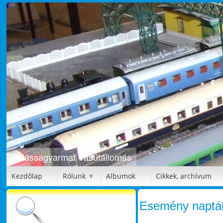
Balassagyarmat Vasútállomás
Kezdőlap
Rólunk
Albumok
Cikkek, archívum
▼
Esemény naptá