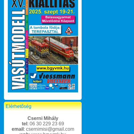
Elérhetőség
Cserni Mihály
tel
: 06 30 229 23 69
email
: csernimisi@gmail.com