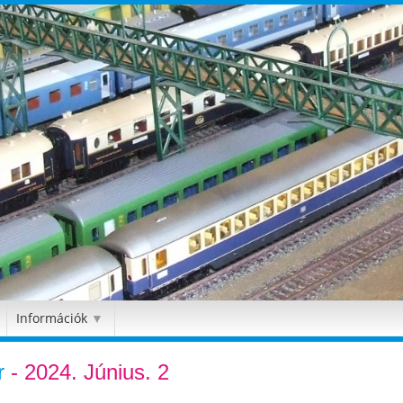
Információk
▼
r
- 2024. Június. 2