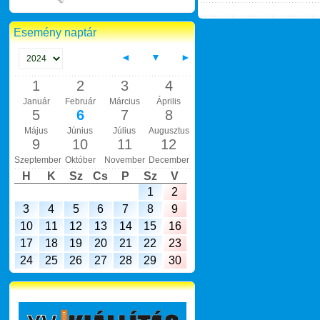
Esemény naptár
◄
▼
►
1
2
3
4
Január
Február
Március
Április
5
6
7
8
Május
Június
Július
Augusztus
9
10
11
12
Szeptember
Október
November
December
H
K
Sz
Cs
P
Sz
V
1
2
3
4
5
6
7
8
9
10
11
12
13
14
15
16
17
18
19
20
21
22
23
24
25
26
27
28
29
30