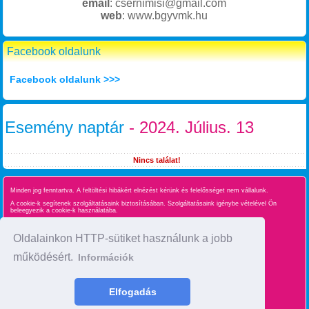
email
: csernimisi@gmail.com
web
: www.bgyvmk.hu
Facebook oldalunk
Facebook oldalunk >>>
Esemény naptár
- 2024. Július. 13
Nincs találat!
Minden jog fenntartva. A feltöltési hibákért elnézést kérünk és felelősséget nem vállalunk.
A cookie-k segítenek szolgáltatásaink biztosításában. Szolgáltatásaink igénybe vételével Ön
beleegyezik a cookie-k használatába.
Süti kezelés
Oldalainkon HTTP-sütiket használunk a jobb
működésért.
Információk
Oldaltérkép
time : 0.025390148162842
Elfogadás
made by :
BgyInfo