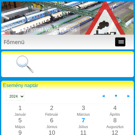
Balassagyarmat Vasútállomás
Főmenü
Esemény naptár
◄
▼
►
1
2
3
4
Január
Február
Március
Április
5
6
7
8
Május
Június
Július
Augusztus
9
10
11
12