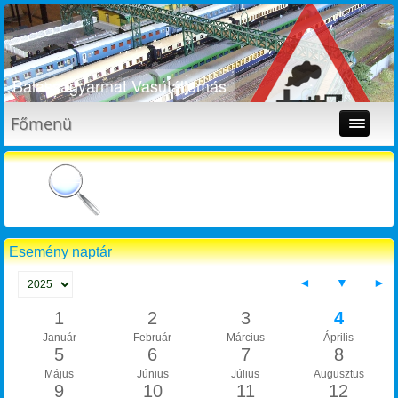
Balassagyarmat Vasútállomás
Főmenü
Esemény naptár
◄
▼
►
1
2
3
4
Január
Február
Március
Április
5
6
7
8
Május
Június
Július
Augusztus
9
10
11
12