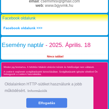
email
: csernimisi@gmail.com
web
: www.bgyvmk.hu
Facebook oldalunk
Facebook oldalunk >>>
Esemény naptár
- 2025. Április. 18
Nincs találat!
Minden jog fenntartva. A feltöltési hibákért elnézést kérünk és felelősséget nem vállalunk.
A cookie-k segítenek szolgáltatásaink biztosításában. Szolgáltatásaink igénybe vételével Ön
beleegyezik a cookie-k használatába.
Süti kezelés
Oldalainkon HTTP-sütiket használunk a jobb
működésért.
Információk
Oldaltérkép
time : 0.042937994003296
Elfogadás
made by :
BgyInfo