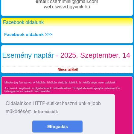
email
: csernimisi@gmail.com
web
: www.bgyvmk.hu
Facebook oldalunk
Facebook oldalunk >>>
Esemény naptár
- 2025. Szeptember. 14
Nincs találat!
Minden jog fenntartva. A feltöltési hibákért elnézést kérünk és felelősséget nem vállalunk.
A cookie-k segítenek szolgáltatásaink biztosításában. Szolgáltatásaink igénybe vételével Ön
beleegyezik a cookie-k használatába.
Süti kezelés
Oldalainkon HTTP-sütiket használunk a jobb
működésért.
Információk
Oldaltérkép
time : 0.096774816513062
Elfogadás
made by :
BgyInfo