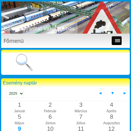
Balassagyarmat Vasútállomás
Főmenü
Esemény naptár
◄
▼
►
1
2
3
4
Január
Február
Március
Április
5
6
7
8
Május
Június
Július
Augusztus
9
10
11
12