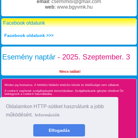
email
: csernimisi@gmail.com
web
: www.bgyvmk.hu
Facebook oldalunk
Facebook oldalunk >>>
Esemény naptár
- 2025. Szeptember. 3
Nincs találat!
Minden jog fenntartva. A feltöltési hibákért elnézést kérünk és felelősséget nem vállalunk.
A cookie-k segítenek szolgáltatásaink biztosításában. Szolgáltatásaink igénybe vételével Ön
beleegyezik a cookie-k használatába.
Süti kezelés
Oldalainkon HTTP-sütiket használunk a jobb
működésért.
Információk
Oldaltérkép
time : 0.021526098251343
Elfogadás
made by :
BgyInfo