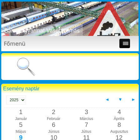
Balassagyarmat Vasútállomás
Főmenü
Esemény naptár
◄
▼
►
1
2
3
4
Január
Február
Március
Április
5
6
7
8
Május
Június
Július
Augusztus
9
10
11
12