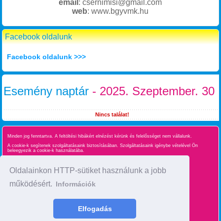
email
: csernimisi@gmail.com
web
: www.bgyvmk.hu
Facebook oldalunk
Facebook oldalunk >>>
Esemény naptár
- 2025. Szeptember. 30
Nincs találat!
Minden jog fenntartva. A feltöltési hibákért elnézést kérünk és felelősséget nem vállalunk.
A cookie-k segítenek szolgáltatásaink biztosításában. Szolgáltatásaink igénybe vételével Ön
beleegyezik a cookie-k használatába.
Süti kezelés
Oldalainkon HTTP-sütiket használunk a jobb
működésért.
Információk
Oldaltérkép
time : 0.034103870391846
Elfogadás
made by :
BgyInfo