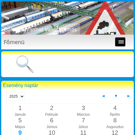
Balassagyarmat Vasútállomás
Főmenü
Esemény naptár
◄
▼
►
1
2
3
4
Január
Február
Március
Április
5
6
7
8
Május
Június
Július
Augusztus
9
10
11
12