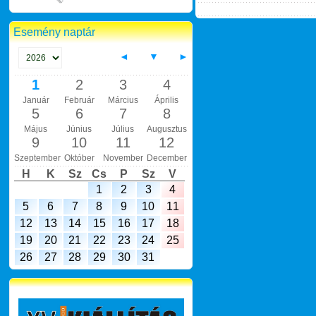
Esemény naptár
◄
▼
►
1
2
3
4
Január
Február
Március
Április
5
6
7
8
Május
Június
Július
Augusztus
9
10
11
12
Szeptember
Október
November
December
H
K
Sz
Cs
P
Sz
V
1
2
3
4
5
6
7
8
9
10
11
12
13
14
15
16
17
18
19
20
21
22
23
24
25
26
27
28
29
30
31