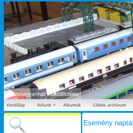
Balassagyarmat Vasútállomás
Bütykölde
Kezdőlap
Rólunk
Albumok
Cikkek, archívum
▼
Esemény naptá