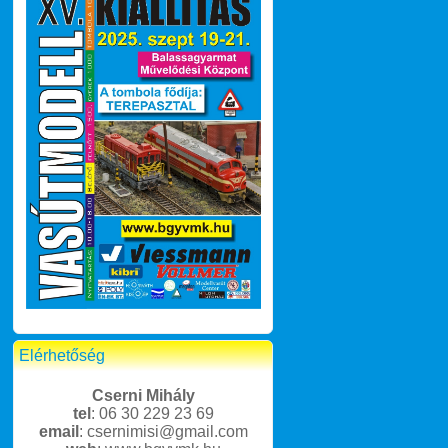
Elérhetőség
Cserni Mihály
tel
: 06 30 229 23 69
email
: csernimisi@gmail.com