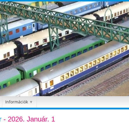
Információk
▼
r
- 2026. Január. 1