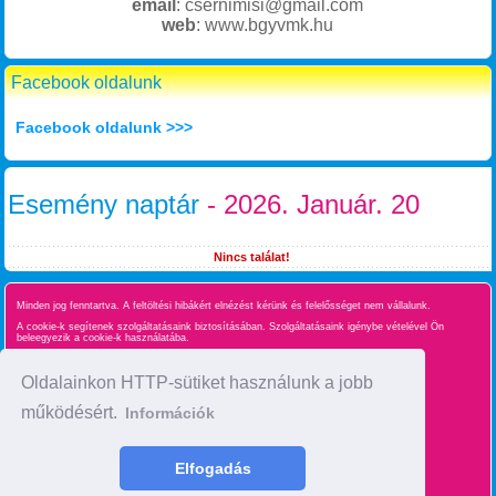
email
: csernimisi@gmail.com
web
: www.bgyvmk.hu
Facebook oldalunk
Facebook oldalunk >>>
Esemény naptár
- 2026. Január. 20
Nincs találat!
Minden jog fenntartva. A feltöltési hibákért elnézést kérünk és felelősséget nem vállalunk.
A cookie-k segítenek szolgáltatásaink biztosításában. Szolgáltatásaink igénybe vételével Ön
beleegyezik a cookie-k használatába.
Süti kezelés
Oldalainkon HTTP-sütiket használunk a jobb
működésért.
Információk
Oldaltérkép
time : 0.021646976470947
Elfogadás
made by :
BgyInfo