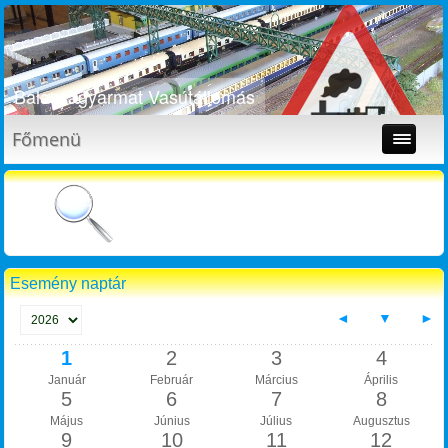
Balassagyarmat Vasútállomás
Főmenü
Esemény naptár
◄
▼
►
1
2
3
4
Január
Február
Március
Április
5
6
7
8
Május
Június
Július
Augusztus
9
10
11
12