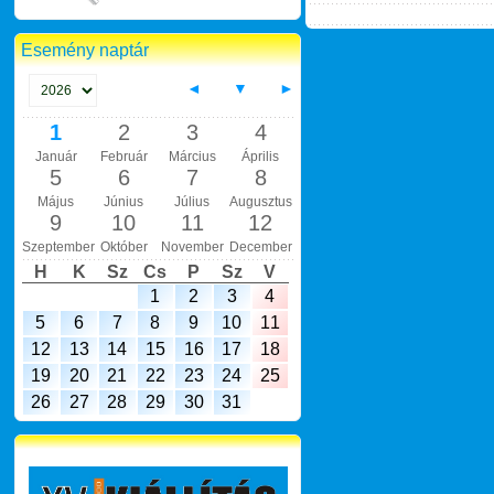
Esemény naptár
◄
▼
►
1
2
3
4
Január
Február
Március
Április
5
6
7
8
Május
Június
Július
Augusztus
9
10
11
12
Szeptember
Október
November
December
H
K
Sz
Cs
P
Sz
V
1
2
3
4
5
6
7
8
9
10
11
12
13
14
15
16
17
18
19
20
21
22
23
24
25
26
27
28
29
30
31