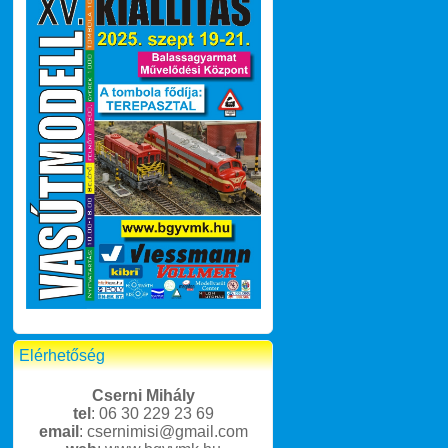
Elérhetőség
Cserni Mihály
tel
: 06 30 229 23 69
email
: csernimisi@gmail.com