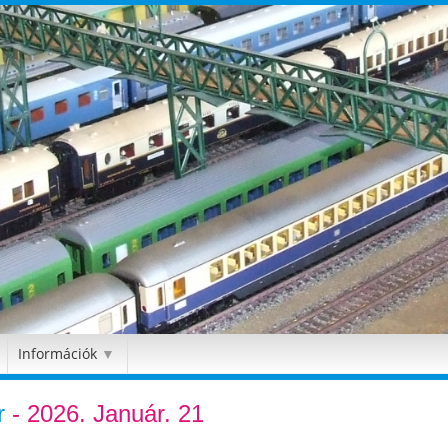
Információk
▼
r
- 2026. Január. 21