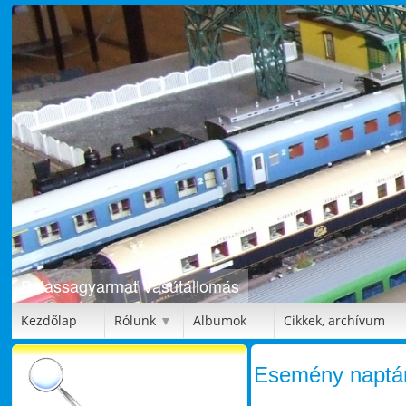
Balassagyarmat Vasútállomás
Bütykölde
Kezdőlap
Rólunk
Albumok
Cikkek, archívum
▼
Esemény naptá