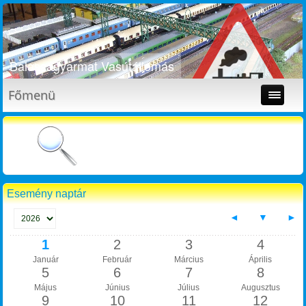
Balassagyarmat Vasútállomás
Főmenü
Esemény naptár
◄
▼
►
1
2
3
4
Január
Február
Március
Április
5
6
7
8
Május
Június
Július
Augusztus
9
10
11
12