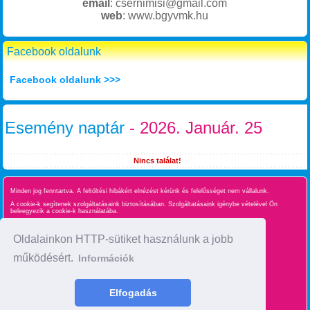
email
: csernimisi@gmail.com
web
: www.bgyvmk.hu
Facebook oldalunk
Facebook oldalunk >>>
Esemény naptár
- 2026. Január. 25
Nincs találat!
Minden jog fenntartva. A feltöltési hibákért elnézést kérünk és felelősséget nem vállalunk.
A cookie-k segítenek szolgáltatásaink biztosításában. Szolgáltatásaink igénybe vételével Ön
beleegyezik a cookie-k használatába.
Süti kezelés
Oldalainkon HTTP-sütiket használunk a jobb
működésért.
Információk
Oldaltérkép
time : 0.036338090896606
Elfogadás
made by :
BgyInfo