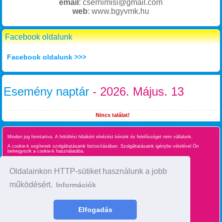
email
: csernimisi@gmail.com
web
: www.bgyvmk.hu
Facebook oldalunk
Facebook oldalunk >>>
Esemény naptár
- 2026. Május. 13
Nincs találat!
Minden jog fenntartva. A feltöltési hibákért elnézést kérünk és felelősséget nem vállalunk.
A cookie-k segítenek szolgáltatásaink biztosításában. Szolgáltatásaink igénybe vételével Ön
beleegyezik a cookie-k használatába.
Süti kezelés
Oldalainkon HTTP-sütiket használunk a jobb
működésért.
Információk
Oldaltérkép
time : 0.022496938705444
Elfogadás
made by :
BgyInfo