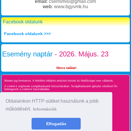
email
: csernimisi@gmail.com
web
: www.bgyvmk.hu
Facebook oldalunk
Facebook oldalunk >>>
Esemény naptár
- 2026. Május. 23
Nincs találat!
Minden jog fenntartva. A feltöltési hibákért elnézést kérünk és felelősséget nem vállalunk.
A cookie-k segítenek szolgáltatásaink biztosításában. Szolgáltatásaink igénybe vételével Ön
beleegyezik a cookie-k használatába.
Süti kezelés
Oldalainkon HTTP-sütiket használunk a jobb
működésért.
Információk
Oldaltérkép
time : 0.020692110061646
Elfogadás
made by :
BgyInfo