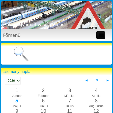
Balassagyarmat Vasútállomás
Főmenü
Esemény naptár
◄
▼
►
1
2
3
4
Január
Február
Március
Április
5
6
7
8
Május
Június
Július
Augusztus
9
10
11
12