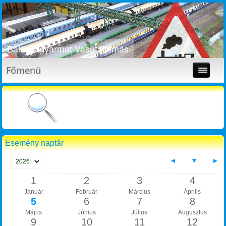
Balassagyarmat Vasútállomás
Főmenü
Esemény naptár
◄
▼
►
1
2
3
4
Január
Február
Március
Április
5
6
7
8
Május
Június
Július
Augusztus
9
10
11
12