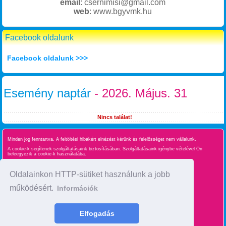
email
: csernimisi@gmail.com
web
: www.bgyvmk.hu
Facebook oldalunk
Facebook oldalunk >>>
Esemény naptár
- 2026. Május. 31
Nincs találat!
Minden jog fenntartva. A feltöltési hibákért elnézést kérünk és felelősséget nem vállalunk.
A cookie-k segítenek szolgáltatásaink biztosításában. Szolgáltatásaink igénybe vételével Ön
beleegyezik a cookie-k használatába.
Süti kezelés
Oldalainkon HTTP-sütiket használunk a jobb
működésért.
Információk
Oldaltérkép
time : 0.026360988616943
Elfogadás
made by :
BgyInfo