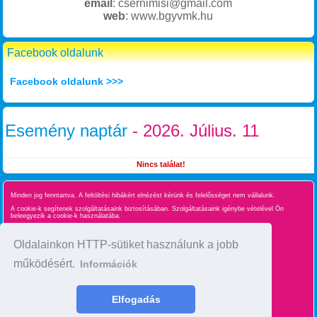
email
: csernimisi@gmail.com
web
: www.bgyvmk.hu
Facebook oldalunk
Facebook oldalunk >>>
Esemény naptár
- 2026. Július. 11
Nincs találat!
Minden jog fenntartva. A feltöltési hibákért elnézést kérünk és felelősséget nem vállalunk.
A cookie-k segítenek szolgáltatásaink biztosításában. Szolgáltatásaink igénybe vételével Ön
beleegyezik a cookie-k használatába.
Süti kezelés
Oldalainkon HTTP-sütiket használunk a jobb
működésért.
Információk
Oldaltérkép
time : 0.027046918869019
Elfogadás
made by :
BgyInfo