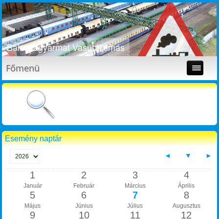
Balassagyarmat Vasútállomás
Főmenü
Esemény naptár
◄
▼
►
1
2
3
4
Január
Február
Március
Április
5
6
7
8
Május
Június
Július
Augusztus
9
10
11
12