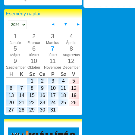
Esemény naptár
◄
▼
►
1
2
3
4
Január
Február
Március
Április
5
6
7
8
Május
Június
Július
Augusztus
9
10
11
12
Szeptember
Október
November
December
H
K
Sz
Cs
P
Sz
V
1
2
3
4
5
6
7
8
9
10
11
12
13
14
15
16
17
18
19
20
21
22
23
24
25
26
27
28
29
30
31