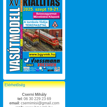
Elérhetőség
Cserni Mihály
tel
: 06 30 229 23 69
email
: csernimisi@gmail.com