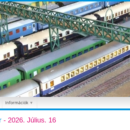
Információk
▼
r
- 2026. Július. 16