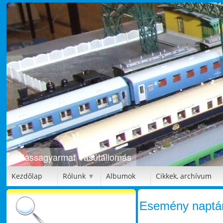
Bütykölde
Kezdőlap
Rólunk
Albumok
Cikkek, archívum
▼
Esemény naptá