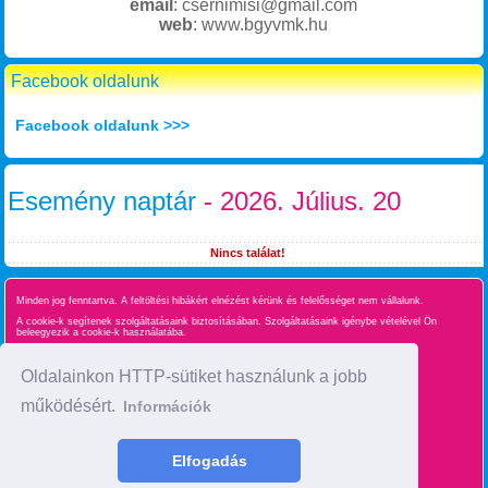
email
: csernimisi@gmail.com
web
: www.bgyvmk.hu
Facebook oldalunk
Facebook oldalunk >>>
Esemény naptár
- 2026. Július. 20
Nincs találat!
Minden jog fenntartva. A feltöltési hibákért elnézést kérünk és felelősséget nem vállalunk.
A cookie-k segítenek szolgáltatásaink biztosításában. Szolgáltatásaink igénybe vételével Ön
beleegyezik a cookie-k használatába.
Süti kezelés
Oldalainkon HTTP-sütiket használunk a jobb
működésért.
Információk
Oldaltérkép
time : 0.032727003097534
Elfogadás
made by :
BgyInfo