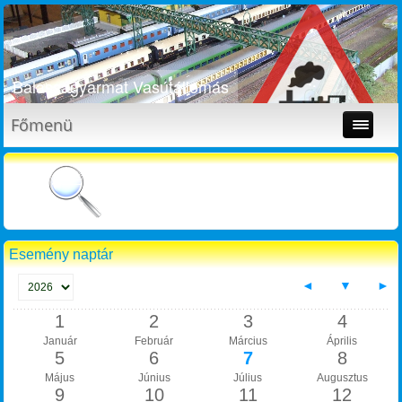
Balassagyarmat Vasútállomás
Főmenü
Esemény naptár
◄
▼
►
1
2
3
4
Január
Február
Március
Április
5
6
7
8
Május
Június
Július
Augusztus
9
10
11
12