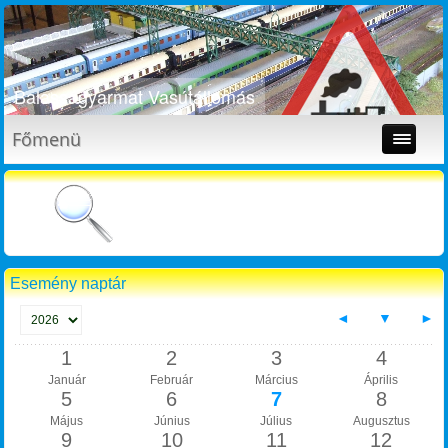
Balassagyarmat Vasútállomás
Főmenü
Esemény naptár
◄
▼
►
1
2
3
4
Január
Február
Március
Április
5
6
7
8
Május
Június
Július
Augusztus
9
10
11
12