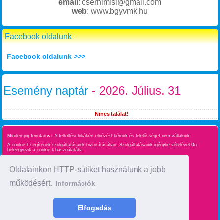
email
: csernimisi@gmail.com
web
: www.bgyvmk.hu
Facebook oldalunk
Facebook oldalunk >>>
Esemény naptár
- 2026. Július. 31
Nincs találat!
Minden jog fenntartva. A feltöltési hibákért elnézést kérünk és felelősséget nem vállalunk.
A cookie-k segítenek szolgáltatásaink biztosításában. Szolgáltatásaink igénybe vételével Ön
beleegyezik a cookie-k használatába.
Süti kezelés
Oldalainkon HTTP-sütiket használunk a jobb
működésért.
Információk
Oldaltérkép
time : 0.034824132919312
Elfogadás
made by :
BgyInfo